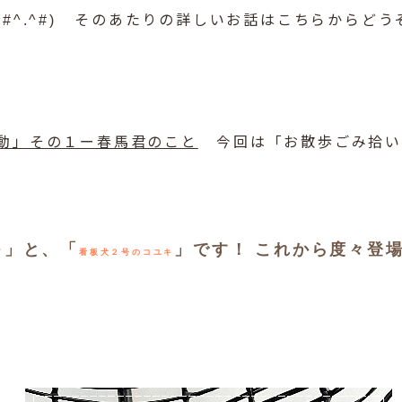
#^.^#) そのあたりの詳しいお話はこちらからどう
動」その１ー春馬君のこと
今回は「お散歩ごみ拾い
」と、「
」です！ これから度々登
メ
看板犬２号のコユキ