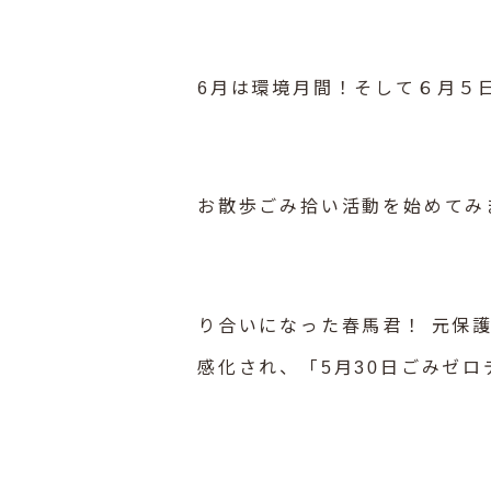
6月は環境月間！そして６月５
お散歩ごみ拾い活動を始めて
り合いになった春馬君！ 元保
感化され、「5月30日ごみゼ