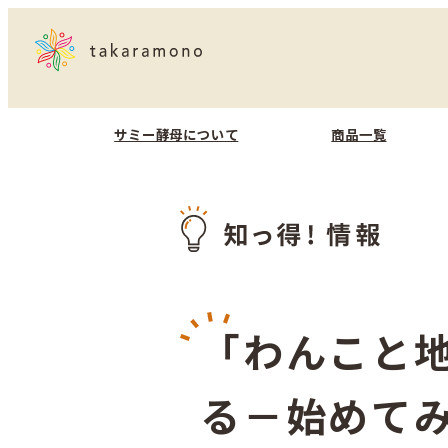
サミー酵母について
商品一覧
「わんこと
る－始めて