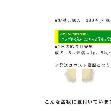
■お試し購入 380円(別
■1日の給与目安量
成犬：5㎏未満→1g、5㎏
※発送はポスト投函となり
こんな症状に気付いていま