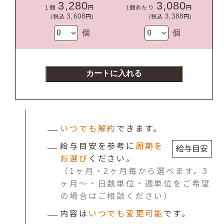
3,280
3,080
１個
円
1個あたり
円
3,608
3,388
(税込
円)
(税込
円)
個
個
カートに入れる
いつでも解約
できます。
給与目安を参考に
周期を
給与目安
お選び
ください。
（1ヶ月・2ヶ月毎から選べます。3
ヶ月～・日数単位・週単位をご希望
の場合はご相談ください）
内容は
いつでも変更可能
です。