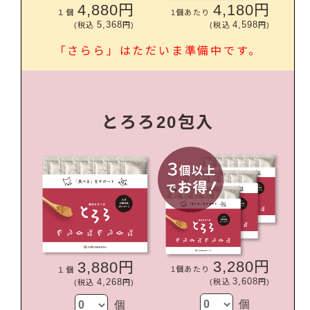
4,880円
4,180円
１個
1個あたり
5,368
4,598
(税込
円)
(税込
円)
「さらら」はただいま準備中です。
とろろ20包入
3,280円
3,880円
1個あたり
１個
3,608
4,268
(税込
円)
(税込
円)
個
個