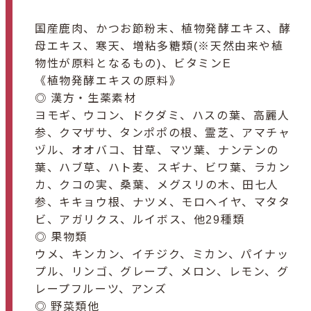
国産鹿肉、かつお節粉末、植物発酵エキス、酵
母エキス、寒天、増粘多糖類(※天然由来や植
物性が原料となるもの)、ビタミンE
《植物発酵エキスの原料》
◎ 漢方・生薬素材
ヨモギ、ウコン、ドクダミ、ハスの葉、高麗人
参、クマザサ、タンポポの根、霊芝、アマチャ
ヅル、オオバコ、甘草、マツ葉、ナンテンの
葉、ハブ草、ハト麦、スギナ、ビワ葉、ラカン
カ、クコの実、桑葉、メグスリの木、田七人
参、キキョウ根、ナツメ、モロヘイヤ、マタタ
ビ、アガリクス、ルイボス、他29種類
◎ 果物類
ウメ、キンカン、イチジク、ミカン、パイナッ
プル、リンゴ、グレープ、メロン、レモン、グ
レープフルーツ、アンズ
◎ 野菜類他