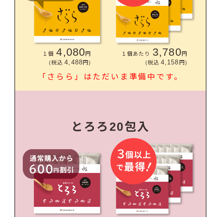
4,080
3,780
１個
円
１個あたり
円
4,488
4,158
(税込
円)
(税込
円)
「さらら」はただいま準備中です。
とろろ20包入